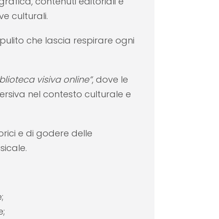
rafica, contenuti editoriali e
e culturali.
pulito che lascia respirare ogni
iblioteca visiva online”
, dove le
rsiva nel contesto culturale e
ici e di godere delle
icale.
;
e;