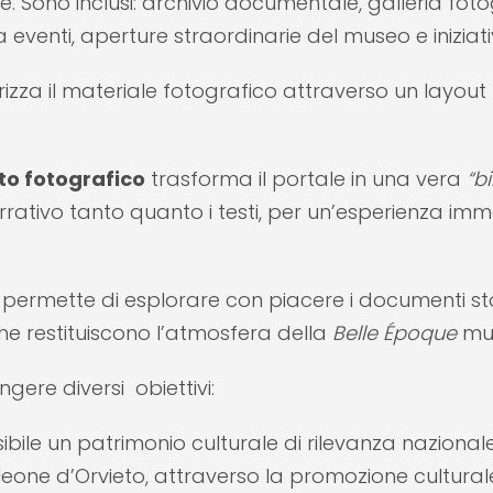
. Sono inclusi: archivio documentale, galleria fotog
venti, aperture straordinarie del museo e iniziativ
rizza il materiale fotografico attraverso un layout 
to fotografico
trasforma il portale in una vera
“b
ativo tanto quanto i testi, per un’esperienza imme
permette di esplorare con piacere i documenti stor
he restituiscono l’atmosfera della
Belle Époque
mus
gere diversi obiettivi:
bile un patrimonio culturale di rilevanza nazionale
teleone d’Orvieto, attraverso la promozione cultural