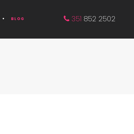
351
852 2502
BLOG