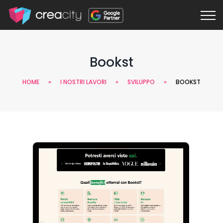
Bookst
HOME
»
I NOSTRI LAVORI
»
SVILUPPO
»
BOOKST