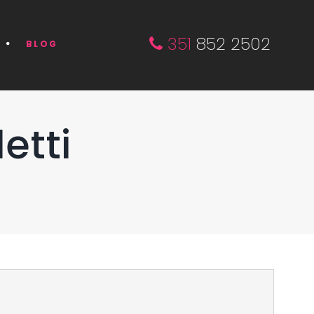
351
852 2502
BLOG
etti