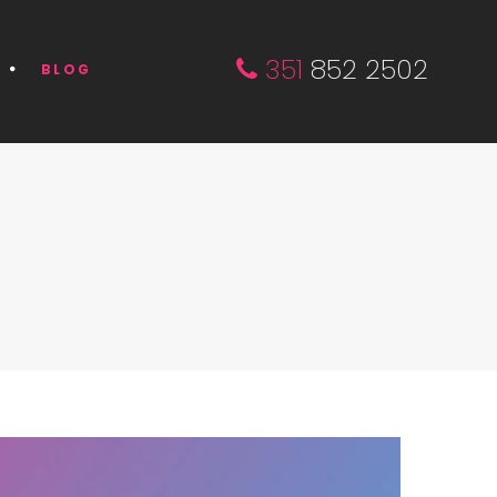
351
852 2502
BLOG