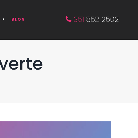
351
852 2502
BLOG
verte