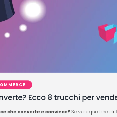
COMMERCE
erte? Ecco 8 trucchi per vende
e che converte e convince?
Se vuoi qualche dri