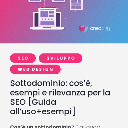
SEO
SVILUPPO
WEB DESIGN
Sottodominio: cos’è,
esempi e rilevanza per la
SEO [Guida
all’uso+esempi]
Cos’è un sottodominio
? E quando