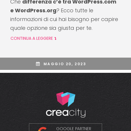
Che
differenza c’è tra WordPress.com
e WordPress.org
? Ecco tutte le
informazioni di cui hai bisogno per capire
quale opzione sia giusta per te.
CONTINUA A LEGGERE
MAGGIO 20, 2023
GOOGLE PARTNER