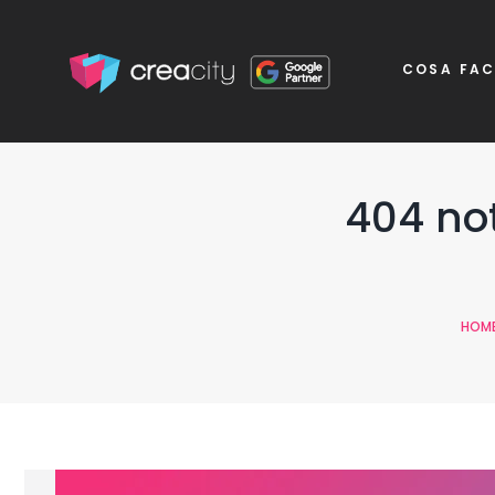
COSA FA
404 not
HOM