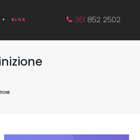
351
852 2502
BLOG
inizione
ZIONE