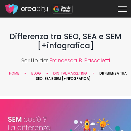
Differenza tra SEO, SEA e SEM
[+infografica]
Scritto da:
Francesca B. Pascoletti
HOME
»
BLOG
»
DIGITAL MARKETING
»
DIFFERENZA TRA
SEO, SEA E SEM [+INFOGRAFICA]