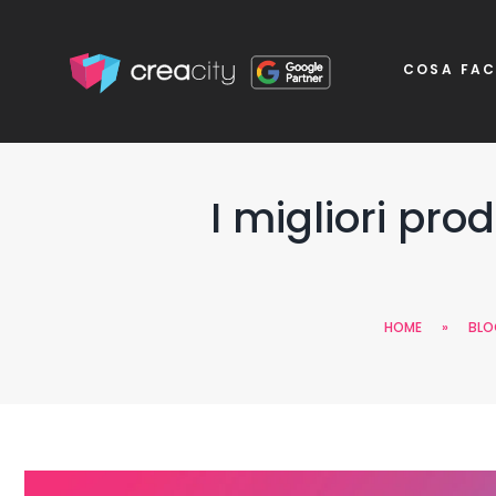
COSA FA
I migliori pro
HOME
»
BLO