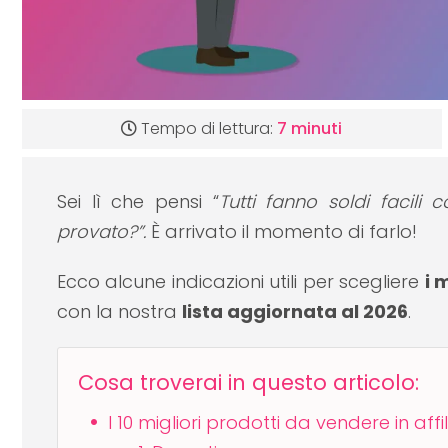
Tempo di lettura:
7 minuti
Sei lì che pensi “
Tutti fanno soldi facili 
provato?”.
È arrivato il momento di farlo!
Ecco alcune indicazioni utili per scegliere
i 
con la nostra
lista aggiornata al 2026
.
Cosa troverai in questo articolo:
I 10 migliori prodotti da vendere in affi