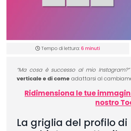
Tempo di lettura:
6 minuti
“Ma cosa è successo al mio Instagram?”
verticale e di come
adattarsi al cambiame
Ridimensiona le tue immagini p
nostro To
La griglia del profilo 