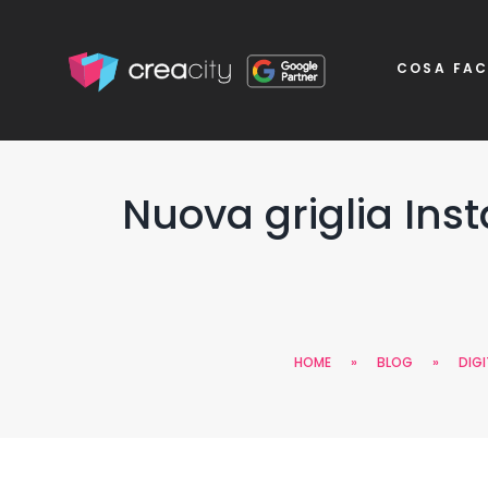
COSA FA
Nuova griglia Inst
HOME
»
BLOG
»
DIGI