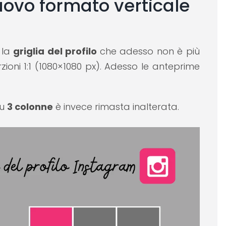
uovo formato verticale
 la
griglia del profilo
che adesso non è più
ioni 1:1 (1080×1080 px). Adesso le anteprime
su
3 colonne
è invece rimasta inalterata.