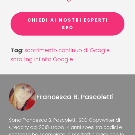
CHIEDI AI NOSTRI ESPERTI
SEO
Tag
:
scorrimento continuo di Google
,
scrolling infinito Google
Francesca B. Pascoletti
Sono Francesca B. Pascoletti, SEO Copywriter di
Creacity dal 2018. Dopo 14 anni spesi tra codici e
sentenze ho scambiato le scartoffie legali con le