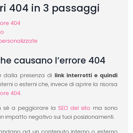
ri 404 in 3 passaggi
rrore 404
io
personalizzate
i che causano l’errore 404
e dalla presenza di
link interrotti e quindi
terni o esterni che, invece di aprire la risorsa
rore 404
.
in sé a peggiorare la
SEO del sito
ma sono
un impatto negativo sui tuoi posizionamenti.
andano ad un contenuto interno o esterno