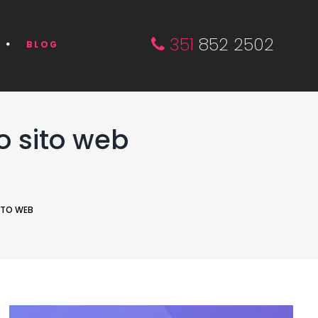
351
852 2502
BLOG
o sito web
ITO WEB