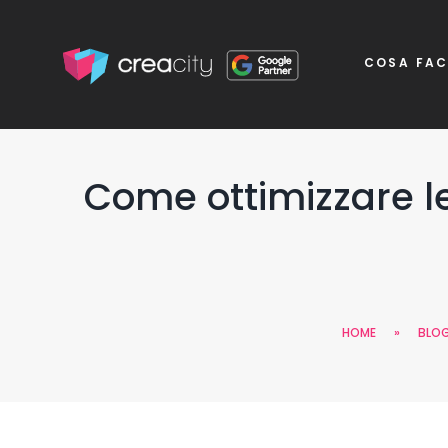
COSA FA
Come ottimizzare l
HOME
»
BLO