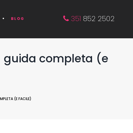
351
852 2502
BLOG
a guida completa (e
MPLETA (E FACILE)