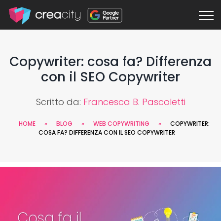
Copywriter: cosa fa? Differenza
con il SEO Copywriter
Scritto da:
Francesca B. Pascoletti
HOME
»
BLOG
»
WEB COPYWRITING
»
COPYWRITER:
COSA FA? DIFFERENZA CON IL SEO COPYWRITER