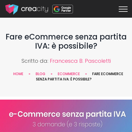
Fare eCommerce senza partita
IVA: è possibile?
Scritto da:
Francesca B. Pascoletti
HOME
»
BLOG
»
ECOMMERCE
»
FARE ECOMMERCE
SENZA PARTITA IVA: È POSSIBILE?