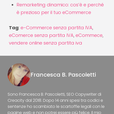
Remarketing dinamico: cos’è e perché
è prezioso per il tuo eCommerce
Tag
:
e-Commerce senza partita IVA
,
eComerce senza partita IVA
,
eCommece
,
vendere online senza partita iva
Francesca B. Pascoletti
Sono Francesca B. Pascoletti, SEO Copywriter di
Creacity dal 2018. Dopo 14 anni spesi tra codici e
sentenze ho scambiato le scartoffie legali con le
pagine web e non potrei essere più felice. Il mio